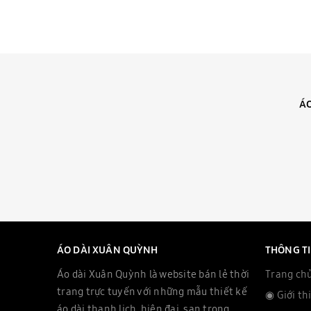
ÁO
ÁO DÀI XUÂN QUỲNH
THÔNG T
Áo dài Xuân Quỳnh là website bán lẻ thời
Trang ch
trang trực tuyến với những mẫu thiết kế
◉ Giới th
áo dài thanh lịch, hiện đại, san trọng