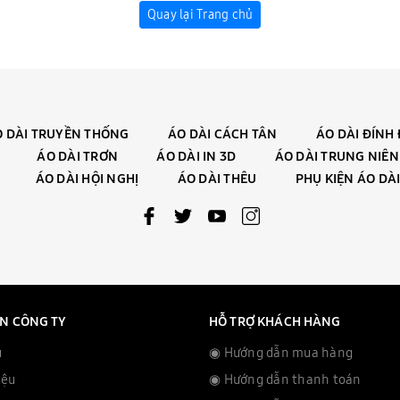
Quay lại Trang chủ
 DÀI TRUYỀN THỐNG
ÁO DÀI CÁCH TÂN
ÁO DÀI ĐÍNH
ÁO DÀI TRƠN
ÁO DÀI IN 3D
ÁO DÀI TRUNG NIÊN
ÁO DÀI HỘI NGHỊ
ÁO DÀI THÊU
PHỤ KIỆN ÁO DÀ
IN CÔNG TY
HỖ TRỢ KHÁCH HÀNG
ủ
◉ Hướng dẫn mua hàng
iệu
◉ Hướng dẫn thanh toán