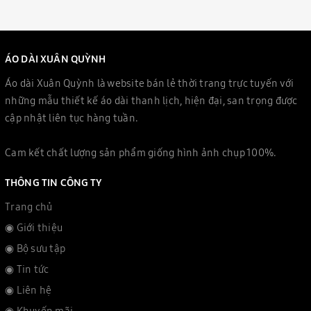
ÁO DÀI XUÂN QUỲNH
Áo dài Xuân Quỳnh là website bán lẻ thời trang trực tuyến với
những mẫu thiết kế áo dài thanh lịch, hiện đại, san trọng được
cập nhật liên tục hàng tuần.
Cam kết chất lượng sản phẩm giống hình ảnh chụp 100%.
THÔNG TIN CÔNG TY
Trang chủ
◉ Giới thiệu
◉ Bộ sưu tập
◉ Tin tức
◉ Liên hệ
◉ Khuyến mãi