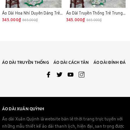
Áo Dài Hoa Nhí Duyên Dáng Trẻ
Áo Dài Truyền Thống Trẻ Trung
Trung, Lụa Habutai K44
345.000₫
Thanh Lịch, Lụa Habutai K45
345.000₫
865.000₫
865.000₫
ÁO DÀI TRUYỀN THỐNG
ÁO DÀI CÁCH TÂN
ÁO DÀI ĐÍNH ĐÁ
ÁO DÀI XUÂN QUỲNH
Áo dài Xuân Quỳnh là website bán lẻ thời trang trực tuyến với
những mẫu thiết kế áo dài thanh lịch, hiện đại, san trọng được