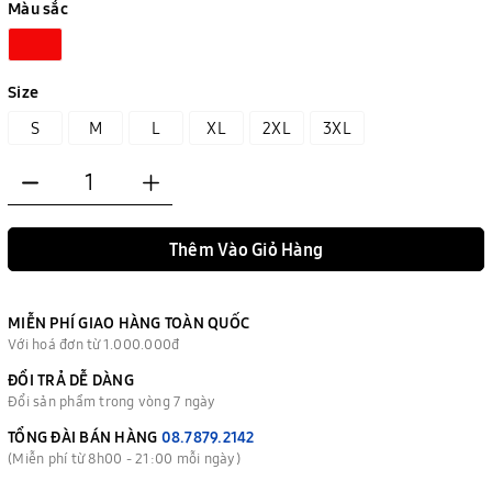
Màu sắc
Size
S
M
L
XL
2XL
3XL
Thêm Vào Giỏ Hàng
MIỄN PHÍ GIAO HÀNG TOÀN QUỐC
Với hoá đơn từ 1.000.000đ
ĐỔI TRẢ DỄ DÀNG
Đổi sản phẩm trong vòng 7 ngày
TỔNG ĐÀI BÁN HÀNG
08.7879.2142
(Miễn phí từ 8h00 - 21:00 mỗi ngày)