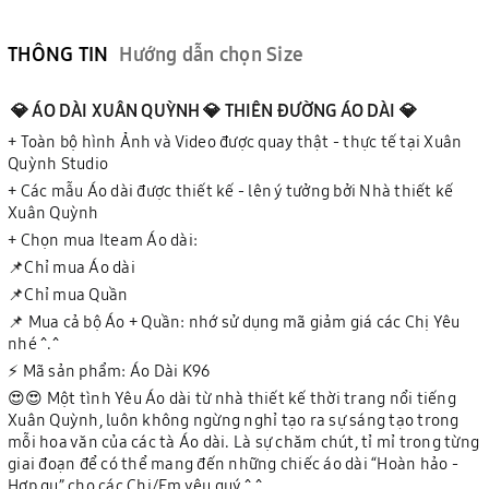
THÔNG TIN
Hướng dẫn chọn Size
💎 ÁO DÀI XUÂN QUỲNH 💎 THIÊN ĐƯỜNG ÁO DÀI 💎
+ Toàn bộ hình Ảnh và Video được quay thật - thực tế tại Xuân
Quỳnh Studio
+ Các mẫu Áo dài được thiết kế - lên ý tưởng bởi Nhà thiết kế
Xuân Quỳnh
+ Chọn mua Iteam Áo dài:
📌Chỉ mua Áo dài
📌Chỉ mua Quần
📌 Mua cả bộ Áo + Quần: nhớ sử dụng mã giảm giá các Chị Yêu
nhé ^.^
⚡ Mã sản phẩm: Áo Dài K96
😍😍 Một tình Yêu Áo dài từ nhà thiết kế thời trang nổi tiếng
Xuân Quỳnh, luôn không ngừng nghỉ tạo ra sự sáng tạo trong
mỗi hoa văn của các tà Áo dài. Là sự chăm chút, tỉ mỉ trong từng
giai đoạn để có thể mang đến những chiếc áo dài “Hoàn hảo -
Hợp gu” cho các Chị/Em yêu quý ^.^