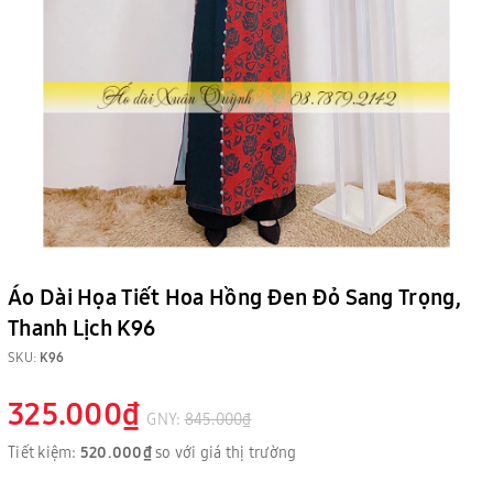
Áo Dài Họa Tiết Hoa Hồng Đen Đỏ Sang Trọng,
Thanh Lịch K96
SKU:
K96
325.000₫
GNY:
845.000₫
Tiết kiệm:
520.000₫
so với giá thị trường