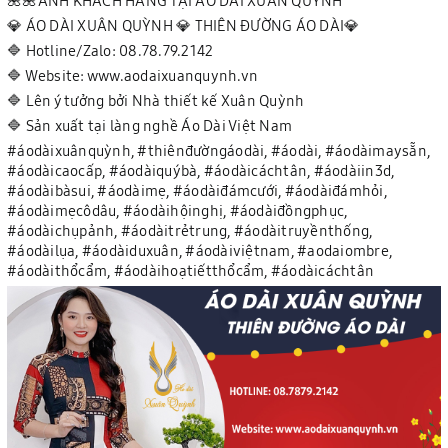
🌺🌺ẢNH KHÁCH HÀNG TẠI ÁO DÀI XUÂN QUỲNH
💎 ÁO DÀI XUÂN QUỲNH 💎 THIÊN ĐƯỜNG ÁO DÀI💎
🔷 Hotline/Zalo: 08.78.79.2142
🔷 Website: www.aodaixuanquynh.vn
🔷 Lên ý tưởng bởi Nhà thiết kế Xuân Quỳnh
🔷 Sản xuất tại làng nghề Áo Dài Việt Nam
#áodàixuânquỳnh, #thiênđườngáodài, #áodài, #áodàimaysẵn,
#áodàicaocấp, #áodàiquýbà, #áodàicáchtân, #áodàiin3d,
#áodàibàsui, #áodàimẹ, #áodàiđámcưới, #áodàiđámhỏi,
#áodàimẹcôdâu, #áodàihộinghị, #áodàiđồngphục,
#áodàichụpảnh, #áodàitrẻtrung, #áodàitruyềnthống,
#áodàilụa, #áodàiduxuân, #áodàiviệtnam, #aodaiombre,
#áodàithổcẩm, #áodàihoạtiếtthổcẩm, #áodàicáchtân