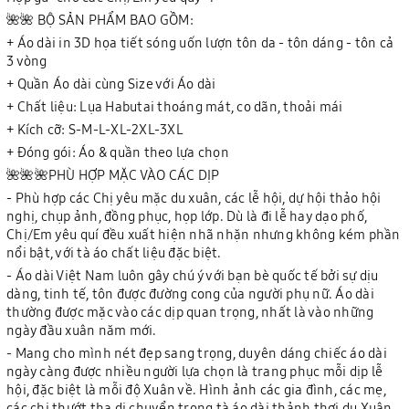
🌺🌺 BỘ SẢN PHẨM BAO GỒM:
+ Áo dài in 3D họa tiết sóng uốn lượn tôn da - tôn dáng - tôn cả
3 vòng
+ Quần Áo dài cùng Size với Áo dài
+ Chất liệu: Lụa Habutai thoáng mát, co dãn, thoải mái
+ Kích cỡ: S-M-L-XL-2XL-3XL
+ Đóng gói: Áo & quần theo lựa chọn
🌺🌺🌺PHÙ HỢP MẶC VÀO CÁC DỊP
- Phù hợp các Chị yêu mặc du xuân, các lễ hội, dự hội thảo hội
nghị, chụp ảnh, đồng phục, họp lớp. Dù là đi lễ hay dạo phố,
Chị/Em yêu quí đều xuất hiện nhã nhặn nhưng không kém phần
nổi bật, với tà áo chất liệu đặc biệt.
- Áo dài Việt Nam luôn gây chú ý với bạn bè quốc tế bởi sự dịu
dàng, tinh tế, tôn được đường cong của người phụ nữ. Áo dài
thường được mặc vào các dịp quan trọng, nhất là vào những
ngày đầu xuân năm mới.
- Mang cho mình nét đẹp sang trọng, duyên dáng chiếc áo dài
ngày càng được nhiều người lựa chọn là trang phục mỗi dịp lễ
hội, đặc biệt là mỗi độ Xuân về. Hình ảnh các gia đình, các mẹ,
các chị thướt tha di chuyển trong tà áo dài thảnh thơi du Xuân,