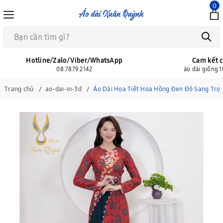
0
Hotline/Zalo/Viber/WhatsApp
Cam kết c
08.7879.2142
áo dài giống 
Trang chủ
ao-dai-in-3d
Áo Dài Họa Tiết Hoa Hồng Đen Đỏ Sang Trọn