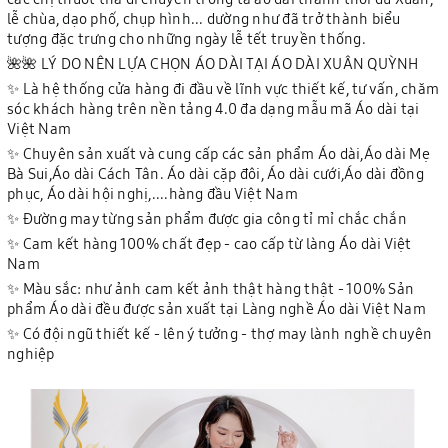
lễ chùa, dạo phố, chụp hình... dường như đã trở thành biểu
tượng đặc trưng cho những ngày lễ tết truyền thống.
🌺🌺 LÝ DO NÊN LỰA CHỌN ÁO DÀI TẠI ÁO DÀI XUÂN QUỲNH
✨ Là hệ thống cửa hàng đi đầu về lĩnh vực thiết kế, tư vấn, chăm
sóc khách hàng trên nền tảng 4.0 đa dạng mẫu mã Áo dài tại
Việt Nam
✨ Chuyên sản xuất và cung cấp các sản phẩm Áo dài,Áo dài Mẹ
Bà Sui,Áo dài Cách Tân. Áo dài cặp đôi, Áo dài cưới,Áo dài đồng
phục, Áo dài hội nghị,....hàng đầu Việt Nam
✨ Đường may từng sản phẩm được gia công tỉ mỉ chắc chắn
✨ Cam kết hàng 100% chất đẹp - cao cấp từ làng Áo dài Việt
Nam
✨ Màu sắc: như ảnh cam kết ảnh thật hàng thật - 100% Sản
phẩm Áo dài đều được sản xuất tại Làng nghề Áo dài Việt Nam
✨ Có đội ngũ thiết kế - lên ý tưởng - thợ may lành nghề chuyên
nghiệp