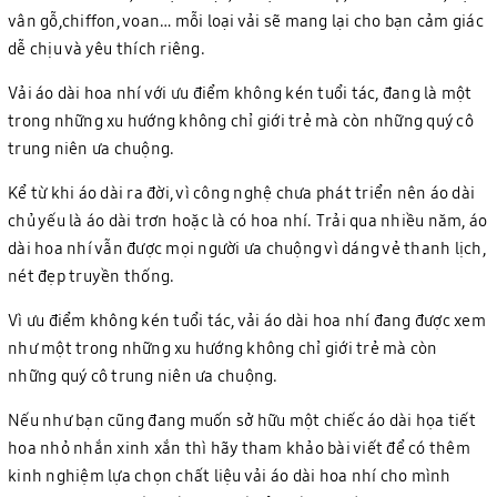
vân gỗ,chiffon, voan… mỗi loại vải sẽ mang lại cho bạn cảm giác
dễ chịu và yêu thích riêng.
Vải áo dài hoa nhí với ưu điểm không kén tuổi tác, đang là một
trong những xu hướng không chỉ giới trẻ mà còn những quý cô
trung niên ưa chuộng.
Kể từ khi áo dài ra đời, vì công nghệ chưa phát triển nên áo dài
chủ yếu là áo dài trơn hoặc là có hoa nhí. Trải qua nhiều năm, áo
dài hoa nhí vẫn được mọi người ưa chuộng vì dáng vẻ thanh lịch,
nét đẹp truyền thống.
Vì ưu điểm không kén tuổi tác, vải áo dài hoa nhí đang được xem
như một trong những xu hướng không chỉ giới trẻ mà còn
những quý cô trung niên ưa chuộng.
Nếu như bạn cũng đang muốn sở hữu một chiếc áo dài họa tiết
hoa nhỏ nhắn xinh xắn thì hãy tham khảo bài viết để có thêm
kinh nghiệm lựa chọn chất liệu vải áo dài hoa nhí cho mình