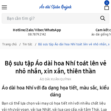
0
Hotline/Zalo/Viber/WhatsApp
Cam kết c
08.7879.2142
áo dài giống 
Trang chủ
Tin tức
Bộ sưu tập Áo dài hoa Nhí toát lên vẻ nhỏ nhắn, xi
Bộ sưu tập Áo dài hoa Nhí toát lên vẻ
nhỏ nhắn, xin xắn, thiên thần
ÁO DÀI XUÂN QUỲNH
Áo dài hoa Nhí với đa dạng họa tiết, màu sắc, kiểu
dáng
Bạn có thể lựa chọn vải may có họa tiết nhí với nhiều chất liệu
vải như vải voan, vải lụa Nhật, vải lụa cao cấp, vải tằm Thái, Lụa